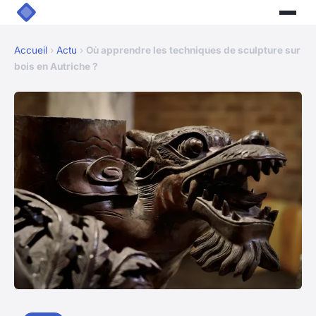
Accueil
›
Actu
›
Où apprendre les techniques de sculpture sur
bois en Autriche ?