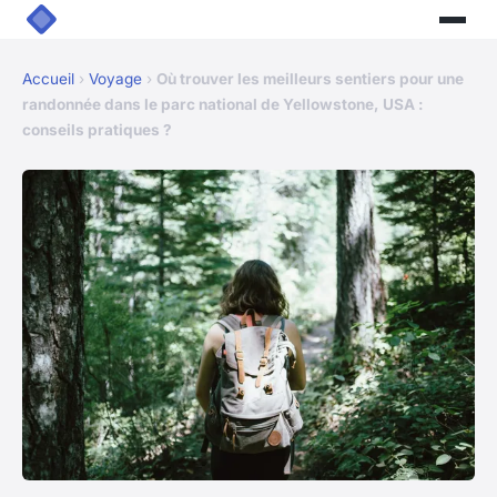
Accueil
›
Voyage
›
Où trouver les meilleurs sentiers pour une
randonnée dans le parc national de Yellowstone, USA :
conseils pratiques ?